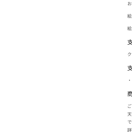
お
絵
絵
ク
・
ご
天
で
詳