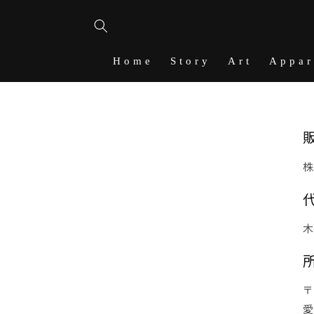
コンテ
ンツに
進む
Home
Story
Art
Appar
株
木
〒
愛