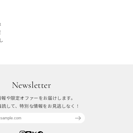
承
交
し
Newsletter
情報や限定オファーをお届けします。
購読して、特別な情報をお見逃しなく！
east