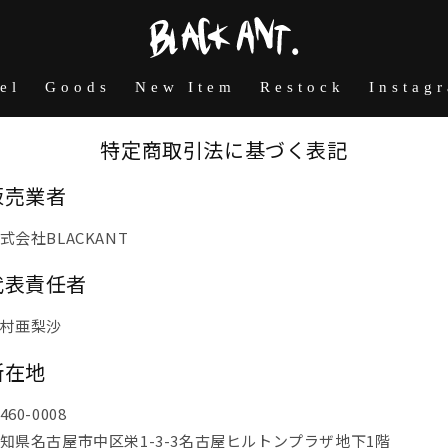
el
Goods
New Item
Restock
Instag
特定商取引法に基づく表記
販売業者
式会社BLACKANT
代表責任者
村亜梨沙
所在地
460-0008
知県名古屋市中区栄1-3-3名古屋ヒルトンプラザ地下1階